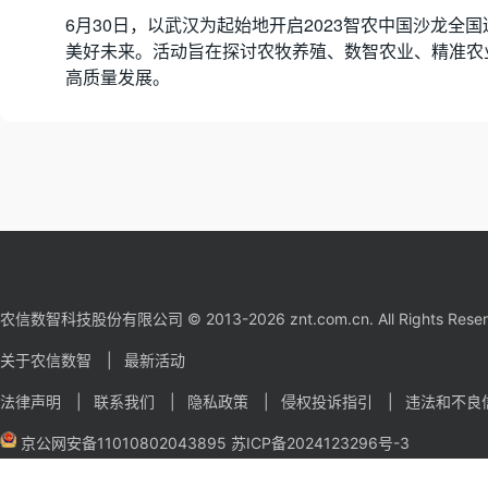
6月30日，以武汉为起始地开启2023智农中国沙龙全
美好未来。活动旨在探讨农牧养殖、数智农业、精准农
高质量发展。
农信数智科技股份有限公司 © 2013-2026 znt.com.cn. All Rights Reser
关于农信数智
最新活动
法律声明
联系我们
隐私政策
侵权投诉指引
违法和不良信息
京公网安备11010802043895
苏ICP备2024123296号-3