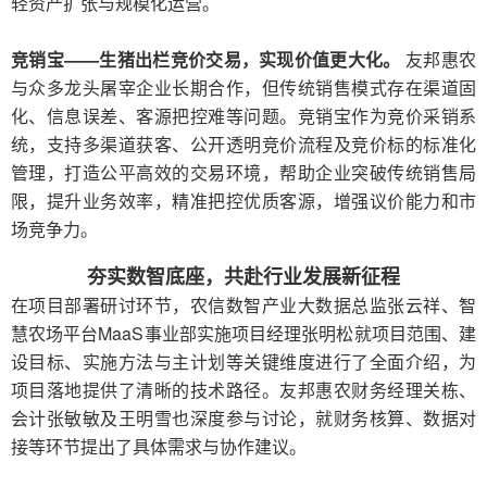
轻资产扩张与规模化运营。
竞销宝——生猪出栏竞价交易，实现价值更大化。
友邦惠农
与众多龙头屠宰企业长期合作，但传统销售模式存在渠道固
化、信息误差、客源把控难等问题。
竞销宝
作为竞价采销系
统，支持多渠道获客、公开透明竞价流程及竞价标的标准化
管理，打造公平高效的交易环境，帮助企业突破传统销售局
限，提升业务效率，精准把控优质客源，增强议价能力和市
场竞争力。
夯实数智底座，共赴行业发展新征程
在项目部署研讨环节，农信数智产业大数据总监张云祥、智
慧农场平台
MaaS
事业部实施项目经理张明松就项目范围、建
设目标、实施方法与主计划等关键维度进行了全面介绍，为
项目落地提供了清晰的技术路径。友邦惠农财务经理关栋、
会计张敏敏及王明雪也深度参与讨论，就财务核算、数据对
接等环节提出了具体需求与协作建议。