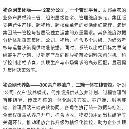
猪企网集团版——12家分公司，一个管理平台
。
友邦惠农的
业务布局横跨三省，组织层级复杂、管理维度多元。集团版
支持跨生产线、跨猪场、跨核算单元的灵活组织管理，满足
集团统一管控与各层级独立运营的双重需求。其多维度数据
分析体系覆盖集团、公司、猪场、栋舍多个层级，为绩效考
核与运营决策提供精准依据。同时，系统以出栏目标为导向
统筹生产计划，以销定产反向推导猪苗及饲料采购时机，科
学控制出栏节奏，实现生产与市场需求的高效匹配，显著提
升集团决策效率。
猪企网代养版——300余户养殖户，三端一体在线管控
。
针对
“公司+农户”放养模式，代养版提供从放养计划、过程管理到
智能结算、绩效考核的一体化解决方案。养户端、服务部
端、管理员端三端高效协同，各角色执行统一数据与标准。
全流程覆盖从养户开户、栋舍验收、物资领用到出栏结算等
关键环节，推动粗放合作升级为精细化管控，助力企业实现