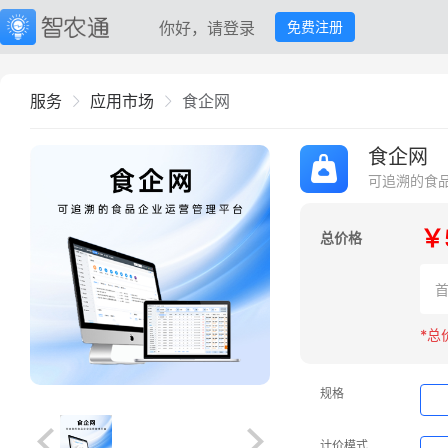
你好，请登录
免费注册
服务
应用市场
食企网
食企网
可追溯的食
￥
总价格
*总
规格
计价模式